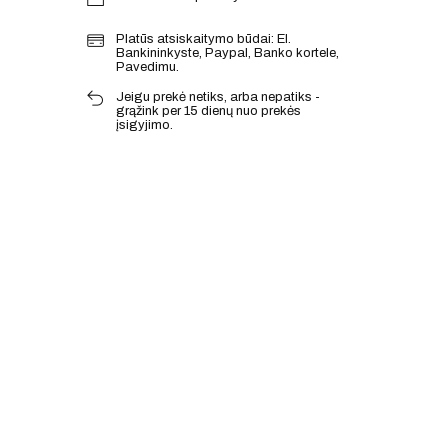
Platūs atsiskaitymo būdai: El.
Bankininkyste, Paypal, Banko kortele,
Pavedimu.
Jeigu prekė netiks, arba nepatiks -
grąžink per 15 dienų nuo prekės
įsigyjimo.