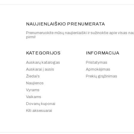
NAUJIENLAIŠKIO PRENUMERATA
Prenumeruokite mūsų naujienlaiški ir sužinoktie apie visas nau
pirmi!
KATEGORIJOS
INFORMACIJA
Auskarų katalogas
Pristatymas
Auskarai į ausis
Apmokėjimas
Žiedai’s
Prekių grąžinimas
Naujienos
Vyrams
Vaikams
Dovanų kuponai
Kiti aksesuarai