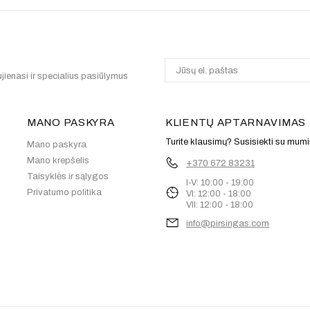
jienasi ir specialius pasiūlymus
MANO PASKYRA
KLIENTŲ APTARNAVIMAS
Turite klausimų? Susisiekti su mumi
Mano paskyra
Mano krepšelis
+370 672 83231
Taisyklės ir sąlygos
I-V: 10:00 - 19:00
Privatumo politika
VI: 12:00 - 18:00
VII: 12:00 - 18:00
info@pirsingas.com