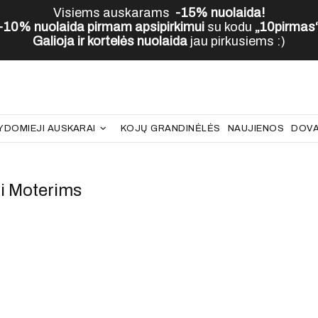
Visiems auskarams
-15% nuolaida!
-10% nuolaida pirmam apsipirkimui
su kodu
„10pirmas
Galioja ir kortelės nuolaida
jau pirkusiems :)
YDOMIEJI AUSKARAI
KOJŲ GRANDINĖLĖS
NAUJIENOS
DOVA
i Moterims