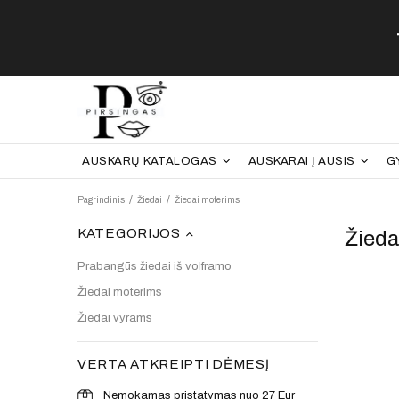
AUSKARŲ KATALOGAS
AUSKARAI Į AUSIS
G
Pagrindinis
Žiedai
Žiedai moterims
KATEGORIJOS
Žieda
Prabangūs žiedai iš volframo
Žiedai moterims
Žiedai vyrams
VERTA ATKREIPTI DĖMESĮ
Nemokamas pristatymas nuo 27 Eur