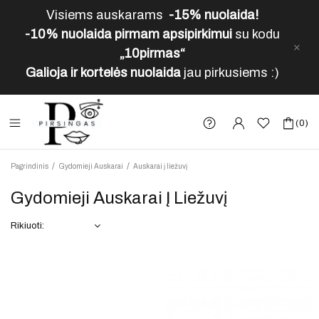
Visiems auskarams
-15% nuolaida!
-10% nuolaida pirmam apsipirkimui
su kodu
„10pirmas“
Galioja ir kortelės nuolaida
jau pirkusiems :)
(0)
Pagrindinis
Gydomieji Auskarai
Auskarai į liežuvį
Gydomieji Auskarai Į Liežuvį
Rikiuoti: