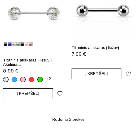
Titaninis auskaras į liežuvį
7,99 €
Titaninis auskaras į liežuvį |
Akriliniai...
5,99 €
Į KREPŠELĮ
Skaidri
Mėlyna
Rožinė
Raudona
Žalia
+2
Į KREPŠELĮ
Rodoma 2
prekės