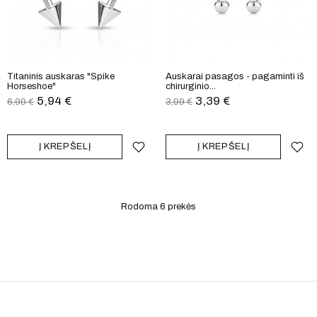
Titaninis auskaras "Spike
Auskarai pasagos - pagaminti iš
Horseshoe"
chirurginio...
5,94 €
3,39 €
6,99 €
3,99 €
Į KREPŠELĮ
Į KREPŠELĮ
Rodoma 6
prekės