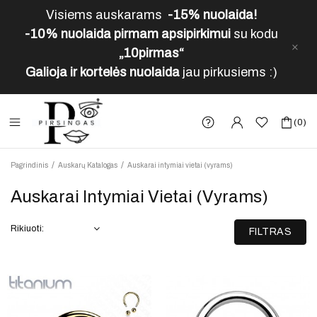
Visiems auskarams
-15% nuolaida!
-10% nuolaida pirmam apsipirkimui
su kodu
„10pirmas“
Galioja ir kortelės nuolaida
jau pirkusiems :)
(0)
Pagrindinis
Auskarų Katalogas
Auskarai intymiai vietai (vyrams)
Auskarai Intymiai Vietai (vyrams)
Rikiuoti:
FILTRAS