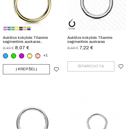
Aukštos kokybės Titaninis
Aukštos kokybės Titaninis
segmentinis auskaras...
segmentinis auskaras
8,07 €
7,22 €
9,49 €
8,49 €
Mėlyna
Žalia
Purpurinė
Auksinė
Rausvo
+1
aukso
IŠPARDUOTA
Į KREPŠELĮ