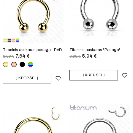
Titaninis auskaras pasaga - PVD
Titaninis auskaras "Pasaga"
7,64 €
5,94 €
8,99 €
6,99 €
Auksinė
Rausvo
Juodas
Vaivoryšktė
aukso
Į KREPŠELĮ
Į KREPŠELĮ