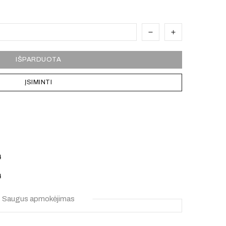
IŠPARDUOTA
ĮSIMINTI
ą
ą
Saugus apmokėjimas