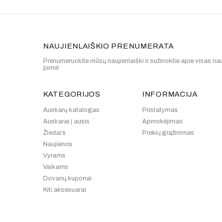
NAUJIENLAIŠKIO PRENUMERATA
Prenumeruokite mūsų naujienlaiški ir sužinoktie apie visas nau
pirmi!
KATEGORIJOS
INFORMACIJA
Auskarų katalogas
Pristatymas
Auskarai į ausis
Apmokėjimas
Žiedai’s
Prekių grąžinimas
Naujienos
Vyrams
Vaikams
Dovanų kuponai
Kiti aksesuarai