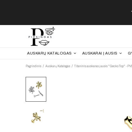
AUSKARŲ KATALOGAS
AUSKARAI Į AUSIS
G
Pagrindinis
Auskarų Katalogas
Titaninis auskaras į ausis "Gecko Top" - PV