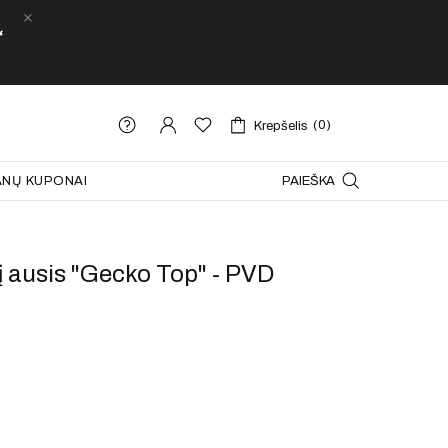
“
(0)
Krepšelis
NŲ KUPONAI
PAIEŠKA
į ausis "Gecko Top" - PVD