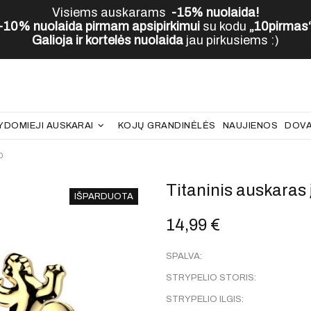
Visiems auskarams
-15% nuolaida!
-10% nuolaida pirmam apsipirkimui
su kodu
„10pirmas
Galioja ir kortelės nuolaida
jau pirkusiems :)
YDOMIEJI AUSKARAI
KOJŲ GRANDINĖLĖS
NAUJIENOS
DOVA
D
Titaninis auskaras 
IŠPARDUOTA
14,99 €
SPALVA:
STRYPELIO STORIS:
STRYPELIO ILGIS: