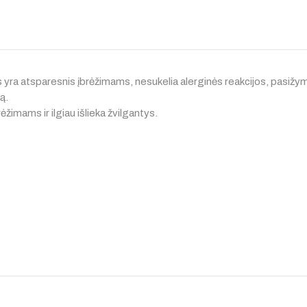
s yra atsparesnis įbrėžimams, nesukelia alerginės reakcijos, pasižy
ą.
žimams ir ilgiau išlieka žvilgantys.