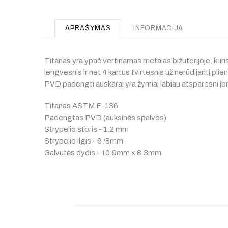
APRAŠYMAS
INFORMACIJA
Titanas yra ypač vertinamas metalas bižuterijoje, kuri
lengvesnis ir net 4 kartus tvirtesnis už nerūdijantį plien
PVD padengti auskarai yra žymiai labiau atsparesni įbrė
Titanas ASTM F-136
Padengtas PVD (auksinės spalvos)
Strypelio storis - 1.2 mm
Strypelio ilgis - 6 /8mm
Galvutės dydis - 10.9mm x 8.3mm