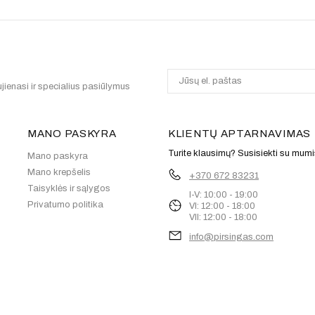
jienasi ir specialius pasiūlymus
MANO PASKYRA
KLIENTŲ APTARNAVIMAS
Turite klausimų? Susisiekti su mumi
Mano paskyra
Mano krepšelis
+370 672 83231
Taisyklės ir sąlygos
I-V: 10:00 - 19:00
Privatumo politika
VI: 12:00 - 18:00
VII: 12:00 - 18:00
info@pirsingas.com